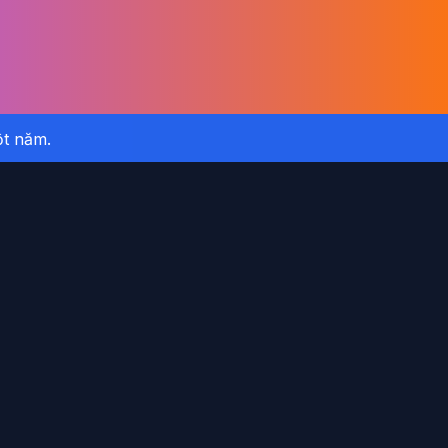
ột năm.
ả.