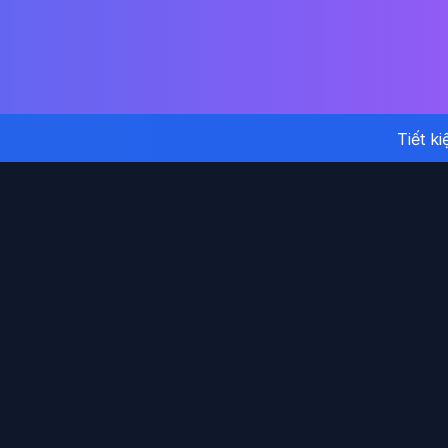
Tiết k
H