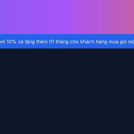
iệm 10% và tặng thêm 01 tháng cho khách hàng mua gói m
ãy cài đặt ứng dụng RemindWork để quản lý công việc hiệu qu