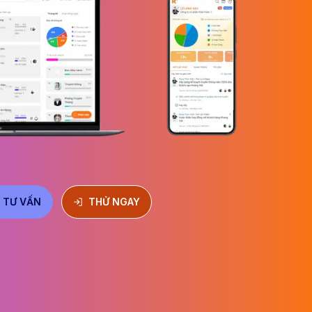
 TƯ VẤN
THỬ NGAY