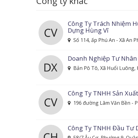
Công ty khác
Công Ty Trách Nhiệm H
Dựng Hùng Vĩ
Số 114, ấp Phú An - Xã An 
Doanh Nghiệp Tư Nhân
Bản Pô Tô, Xã Huổi Luông, 
Công Ty TNHH Sản Xuất
196 đường Lâm Văn Bền - P
Công Ty TNHH Đầu Tư 
58/7 Âu Cơ, Phường 9, Quậ