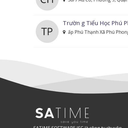
Trườn g Tiểu Học Phú 
ấp Phú Thạnh Xã Phú Phong
SATIME SOFTWARE JSC là công ty chuyên